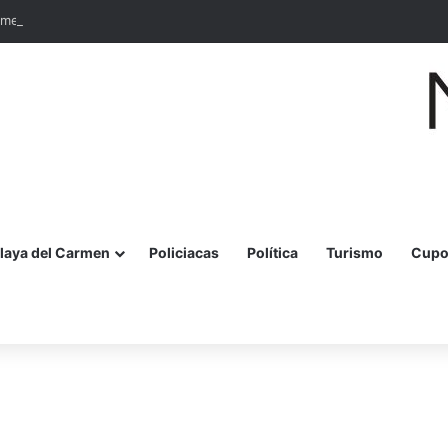
rimera vez un Comité de Operaciones en el Muelle de Pescadores
laya del Carmen
Policiacas
Política
Turismo
Cupo
r