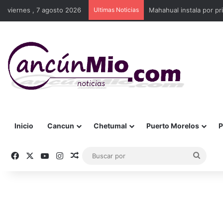
viernes , 7 agosto 2026
Ultimas Noticias
Mahahual instala por p
Inicio
Cancun
Chetumal
Puerto Morelos
P
Facebook
X
YouTube
Instagram
Publicación al azar
Busca
por