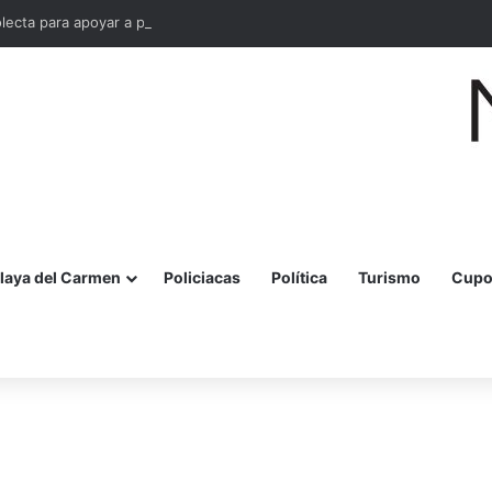
olecta para apoyar a personas adultas mayores en Cancún
laya del Carmen
Policiacas
Política
Turismo
Cupo
r