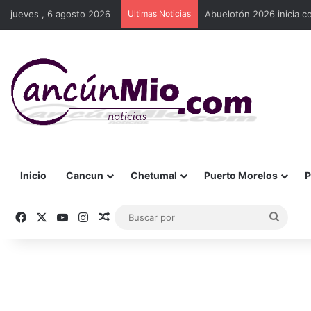
jueves , 6 agosto 2026
Ultimas Noticias
Abuelotón 2026 inicia c
Inicio
Cancun
Chetumal
Puerto Morelos
P
Facebook
X
YouTube
Instagram
Publicación al azar
Busca
por