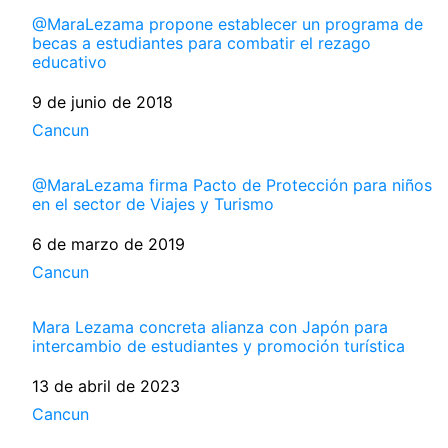
@MaraLezama propone establecer un programa de
becas a estudiantes para combatir el rezago
educativo
Fecha
9 de junio de 2018
Respecto a
Cancun
@MaraLezama firma Pacto de Protección para niños
en el sector de Viajes y Turismo
Fecha
6 de marzo de 2019
Respecto a
Cancun
Mara Lezama concreta alianza con Japón para
intercambio de estudiantes y promoción turística
Fecha
13 de abril de 2023
Respecto a
Cancun