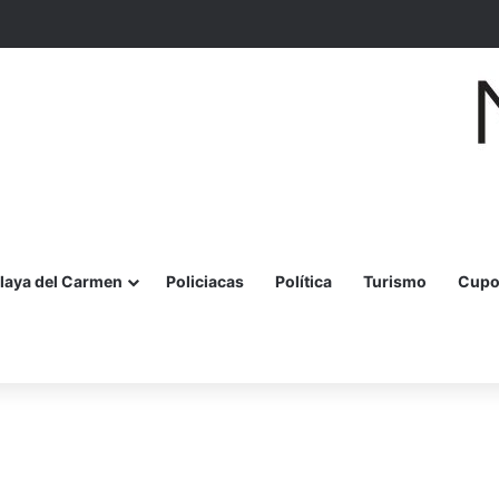
olecta para apoyar a personas adultas mayores en Cancún
laya del Carmen
Policiacas
Política
Turismo
Cupo
r