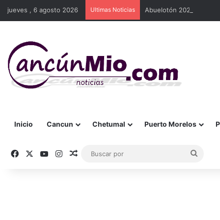
jueves , 6 agosto 2026
Ultimas Noticias
Abuelotón 2026 inicia c
Inicio
Cancun
Chetumal
Puerto Morelos
P
Facebook
X
YouTube
Instagram
Publicación al azar
Busca
por