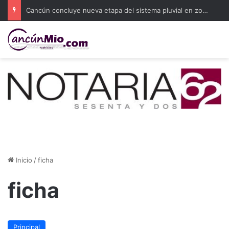
Cancún concluye nueva etapa del sistema pluvial en zonas con encharcamientos
Inicio
/
ficha
ficha
Principal