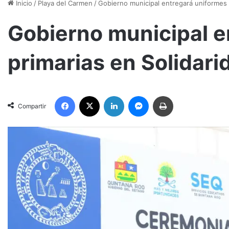
Inicio
/
Playa del Carmen
/
Gobierno municipal entregará uniformes a
Gobierno municipal e
primarias en Solidari
Facebook
X
LinkedIn
Messenger
Imprimir
Compartir