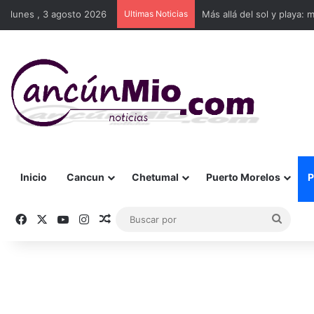
lunes , 3 agosto 2026
Ultimas Noticias
Más allá del sol y playa: 
Inicio
Cancun
Chetumal
Puerto Morelos
P
Facebook
X
YouTube
Instagram
Publicación al azar
Busca
por