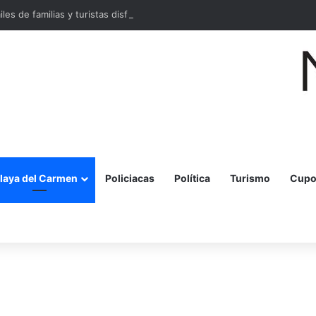
miles de familias y turistas disfrutan la Festa della Pizza en Malecón Taja
laya del Carmen
Policiacas
Política
Turismo
Cupo
r