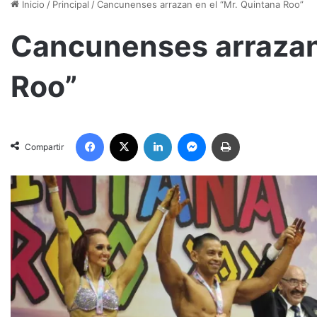
Inicio
/
Principal
/
Cancunenses arrazan en el “Mr. Quintana Roo”
Cancunenses arrazan 
Roo”
Facebook
X
LinkedIn
Messenger
Imprimir
Compartir