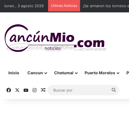
lunes , 3 agosto 2026
Ultimas Noticias
¡Se armaron los torneos
Inicio
Cancun
Chetumal
Puerto Morelos
P
Facebook
X
YouTube
Instagram
Publicación al azar
Busca
por