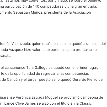
. “Estamos muy contentos, por un lado, se logró el objetivo
una participación de 140 competidores y una gran entrada,
comentó Sebastián Muñoz, presidente de la Asociación
ó Román Valenzuela, quien el año pasado se quedó a un paso del
Pineda Vázquez hizo valer su experiencia para proclamarse
ranata.
, el cancunense Toni Gallego se quedó con el primer lugar,
 le da la oportunidad de regresar a las competencias
ez de Cancún y el tercer puesto se lo quedó Gerardo Fierro de
nitojuarense Verónica Estrada Moguel se proclamó campeona de
n, Lance Clive James se alzó con el título en la Classic