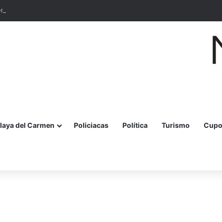
 en el COBAQROO de Señor! Estrenan techado y cancha multiusos
laya del Carmen
Policiacas
Política
Turismo
Cupo
r