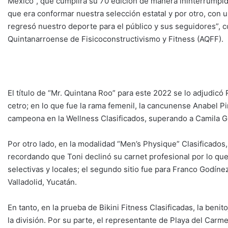
México”, que cumplirá su 70 edición de manera ininterrumpida
que era conformar nuestra selección estatal y por otro, con 
regresó nuestro deporte para el público y sus seguidores”, 
Quintanarroense de Fisicoconstructivismo y Fitness (AQFF).
El título de “Mr. Quintana Roo” para este 2022 se lo adjudic
cetro; en lo que fue la rama femenil, la cancunense Anabel 
campeona en la Wellness Clasificados, superando a Camila G
Por otro lado, en la modalidad “Men’s Physique” Clasificados
recordando que Toni declinó su carnet profesional por lo que
selectivas y locales; el segundo sitio fue para Franco Godín
Valladolid, Yucatán.
En tanto, en la prueba de Bikini Fitness Clasificadas, la be
la división. Por su parte, el representante de Playa del Carme