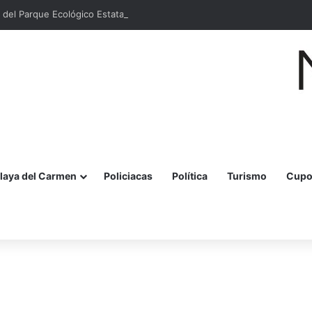
 del Parque Ecológico Estatal Kabah en Cancún
laya del Carmen
Policiacas
Política
Turismo
Cupo
r