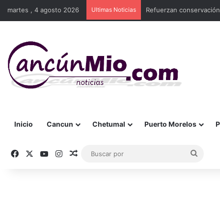
martes , 4 agosto 2026
Ultimas Noticias
Refuerzan conservación
Inicio
Cancun
Chetumal
Puerto Morelos
P
Facebook
X
YouTube
Instagram
Publicación al azar
Busca
por