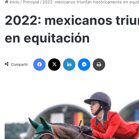
Inicio
/
Principal
/
2022: mexicanos triunfan históricamente en equi
2022: mexicanos triu
en equitación
Facebook
X
LinkedIn
Messenger
Imprimir
Compartir