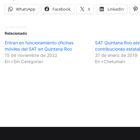
WhatsApp
Facebook
X
LinkedIn
Relacionado
Entran en funcionamiento oficinas
SAT Quintana Roo at
móviles del SAT en Quintana Roo
contribuciones estata
15 de noviembre de 2022
31 de enero de 2019
En «Sin Categoria»
En «Chetumal»