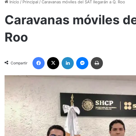
Inicio
/
Principal
/
Caravanas móviles del SAT llegarán a Q. Roo
Caravanas móviles del
Roo
Facebook
X
LinkedIn
Messenger
Imprimir
Compartir