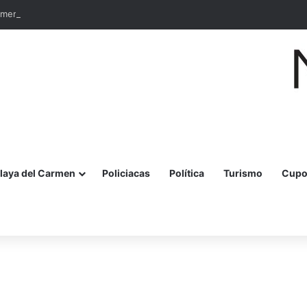
rimera vez un Comité de Operaciones en el Muelle de Pescadores
laya del Carmen
Policiacas
Política
Turismo
Cupo
r