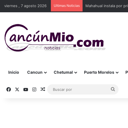
viernes , 7 agosto 2026
Ultimas Noticias
Mahahual instala por p
Inicio
Cancun
Chetumal
Puerto Morelos
P
Facebook
X
YouTube
Instagram
Publicación al azar
Busca
por