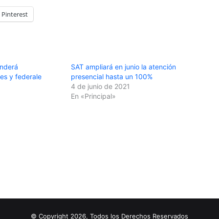
Pinterest
enderá
SAT ampliará en junio la atención
les y federale
presencial hasta un 100%
4 de junio de 2021
En «Principal»
© Copyright 2026, Todos los Derechos Reservados