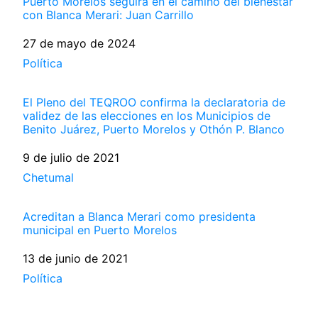
Puerto Morelos seguirá en el camino del bienestar
con Blanca Merari: Juan Carrillo
Fecha
27 de mayo de 2024
Respecto a
Política
El Pleno del TEQROO confirma la declaratoria de
validez de las elecciones en los Municipios de
Benito Juárez, Puerto Morelos y Othón P. Blanco
Fecha
9 de julio de 2021
Respecto a
Chetumal
Acreditan a Blanca Merari como presidenta
municipal en Puerto Morelos
Fecha
13 de junio de 2021
Respecto a
Política