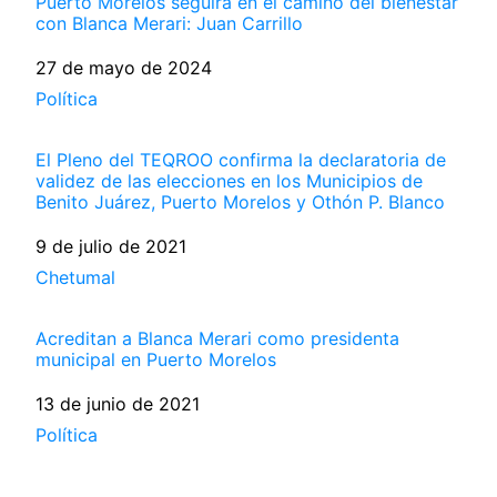
Puerto Morelos seguirá en el camino del bienestar
con Blanca Merari: Juan Carrillo
Fecha
27 de mayo de 2024
Respecto a
Política
El Pleno del TEQROO confirma la declaratoria de
validez de las elecciones en los Municipios de
Benito Juárez, Puerto Morelos y Othón P. Blanco
Fecha
9 de julio de 2021
Respecto a
Chetumal
Acreditan a Blanca Merari como presidenta
municipal en Puerto Morelos
Fecha
13 de junio de 2021
Respecto a
Política