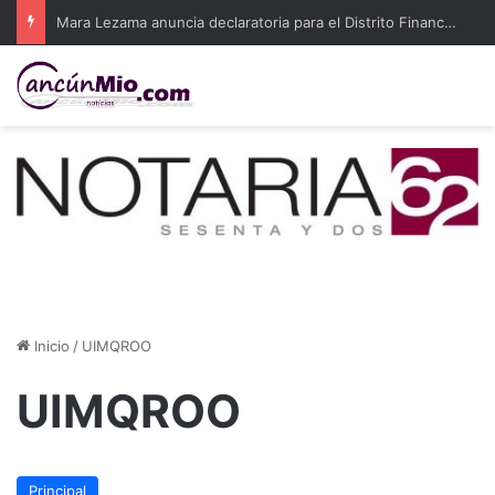
Mara Lezama anuncia declaratoria para el Distrito Financiero y Tecnológico de Cancún
Inicio
/
UIMQROO
UIMQROO
Principal