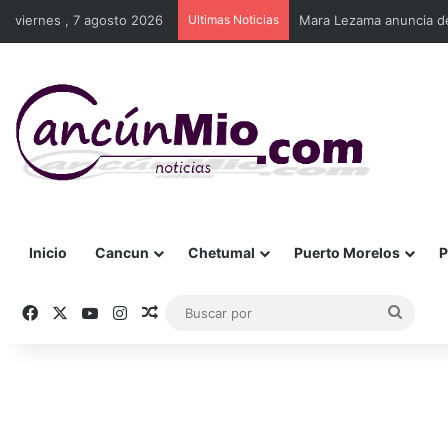
viernes , 7 agosto 2026
Ultimas Noticias
Mara Lezama anuncia dec
Inicio
Cancun
Chetumal
Puerto Morelos
P
Facebook
X
YouTube
Instagram
Publicación al azar
Busca
por