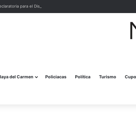
laratoria para el Distrito Financiero y Tecnológico de Cancún
laya del Carmen
Policiacas
Política
Turismo
Cupo
r