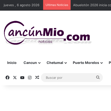
jueves , 6 agosto 2026
Ultimas Noticias
Abuelotón 2026 inicia c
Inicio
Cancun
Chetumal
Puerto Morelos
P
Facebook
X
YouTube
Instagram
Publicación al azar
Busca
por