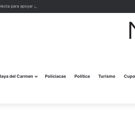
olecta para apoyar a personas adultas mayores en Cancún
laya del Carmen
Policiacas
Política
Turismo
Cupo
r