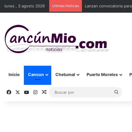
lunes , 3 agosto 2026
Ultimas Noticias
Lanzan convocatoria para
Inicio
Cancun
Chetumal
Puerto Morelos
P
Facebook
X
YouTube
Instagram
Publicación al azar
Busca
por