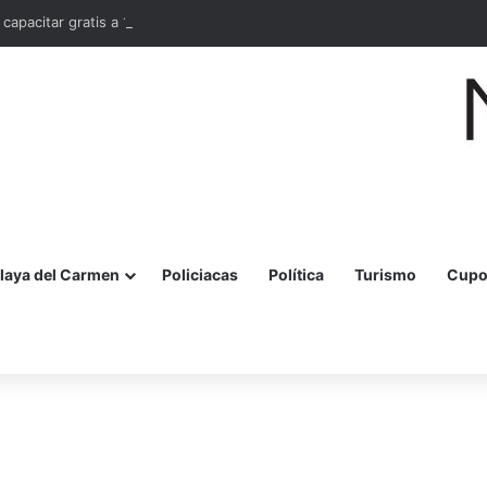
 capacitar gratis a 10 mil mujeres en bordado maya en Quintana Roo
laya del Carmen
Policiacas
Política
Turismo
Cupo
r