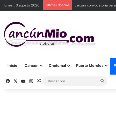
lunes , 3 agosto 2026
Ultimas Noticias
Lanzan convocatoria para
Inicio
Cancun
Chetumal
Puerto Morelos
P
Facebook
X
YouTube
Instagram
Publicación al azar
Busca
por