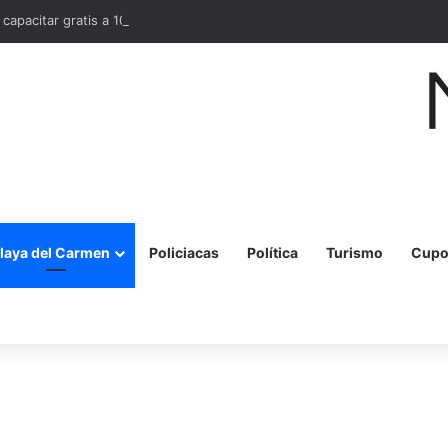
 capacitar gratis a 10 mil mujeres en bordado maya en Quintana Roo
laya del Carmen
Policiacas
Política
Turismo
Cupo
r