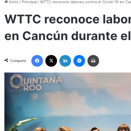
Inicio
/
Principal
/
WTTC reconoce labores contra el Covid-19 en Ca
WTTC reconoce labore
en Cancún durante e
Facebook
X
LinkedIn
Messenger
Imprimir
Compartir