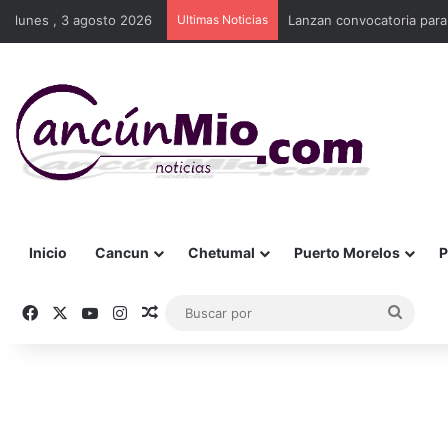
lunes , 3 agosto 2026
Ultimas Noticias
Lanzan convocatoria para
Inicio
Cancun
Chetumal
Puerto Morelos
P
Facebook
X
YouTube
Instagram
Publicación al azar
Busca
por