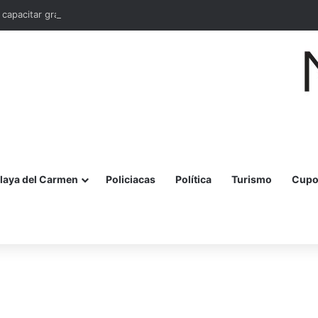
 capacitar gratis a 10 mil mujeres en bordado maya en Quintana Roo
laya del Carmen
Policiacas
Política
Turismo
Cupo
r