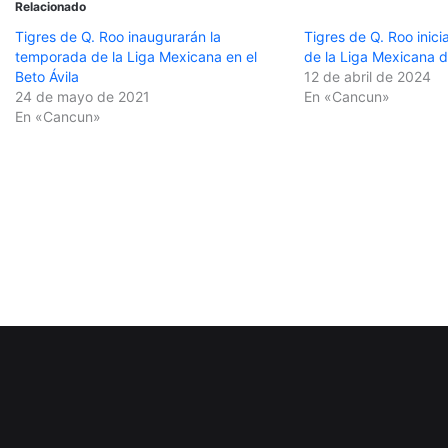
Relacionado
Tigres de Q. Roo inaugurarán la
Tigres de Q. Roo inic
temporada de la Liga Mexicana en el
de la Liga Mexicana d
Beto Ávila
12 de abril de 2024
24 de mayo de 2021
En «Cancun»
En «Cancun»