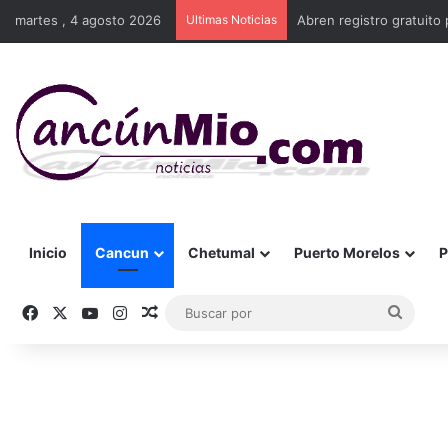
martes , 4 agosto 2026
Ultimas Noticias
Abren registro gratuito 
Inicio
Cancun
Chetumal
Puerto Morelos
P
Facebook
X
YouTube
Instagram
Publicación al azar
Busca
por