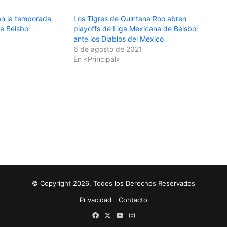
ian la temporada
Los Tigres de Quintana Roo abren
e Béisbol
playoffs de Liga Mexicana de Beisbol
ante los Diablos del México
6 de agosto de 2021
En «Principal»
© Copyright 2026, Todos los Derechos Reservados
Privacidad
Contacto
Facebook
X
YouTube
Instagram