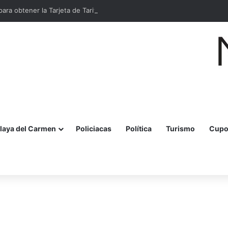
para obtener la Tarjeta de Tarifa Social MOBI en Cancún
laya del Carmen
Policiacas
Política
Turismo
Cupo
r