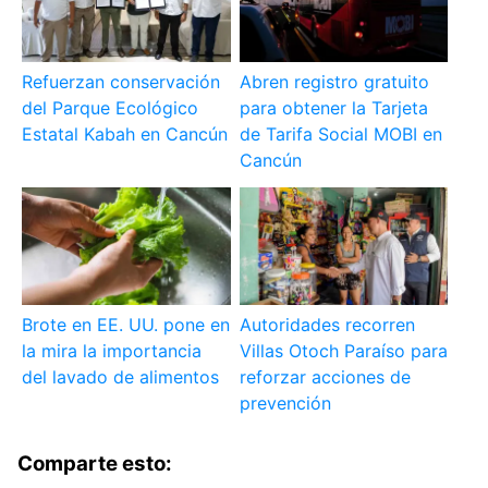
Refuerzan conservación
Abren registro gratuito
del Parque Ecológico
para obtener la Tarjeta
Estatal Kabah en Cancún
de Tarifa Social MOBI en
Cancún
Brote en EE. UU. pone en
Autoridades recorren
la mira la importancia
Villas Otoch Paraíso para
del lavado de alimentos
reforzar acciones de
prevención
Comparte esto: