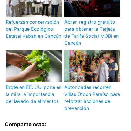
Refuerzan conservación
Abren registro gratuito
del Parque Ecológico
para obtener la Tarjeta
Estatal Kabah en Cancún
de Tarifa Social MOBI en
Cancún
Brote en EE. UU. pone en
Autoridades recorren
la mira la importancia
Villas Otoch Paraíso para
del lavado de alimentos
reforzar acciones de
prevención
Comparte esto: