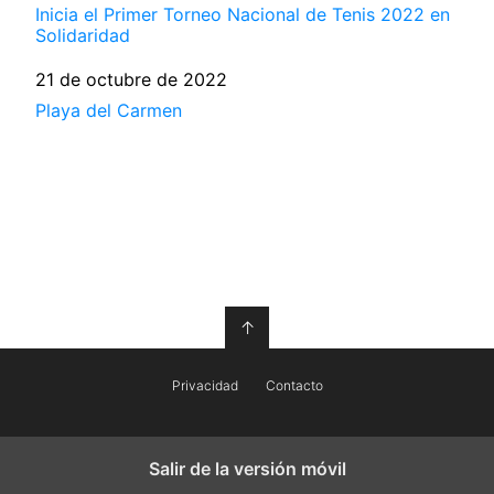
Inicia el Primer Torneo Nacional de Tenis 2022 en
Solidaridad
Fecha
21 de octubre de 2022
Respecto a
Playa del Carmen
↑
Privacidad
Contacto
Salir de la versión móvil