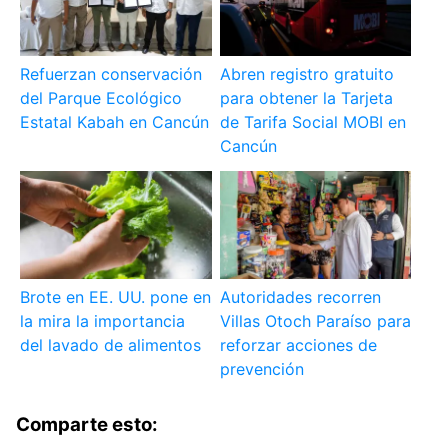
Refuerzan conservación
Abren registro gratuito
del Parque Ecológico
para obtener la Tarjeta
Estatal Kabah en Cancún
de Tarifa Social MOBI en
Cancún
Brote en EE. UU. pone en
Autoridades recorren
la mira la importancia
Villas Otoch Paraíso para
del lavado de alimentos
reforzar acciones de
prevención
Comparte esto: