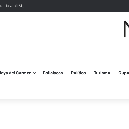
e Juvenil Sindicalista en la Sección 35 de Cancún
laya del Carmen
Policiacas
Política
Turismo
Cupo
r