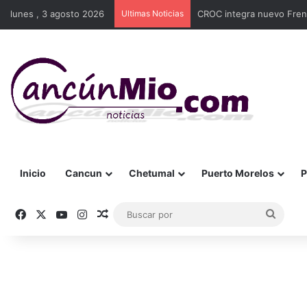
lunes , 3 agosto 2026
Ultimas Noticias
CROC integra nuevo Frent
Inicio
Cancun
Chetumal
Puerto Morelos
P
Facebook
X
YouTube
Instagram
Publicación al azar
Busca
por