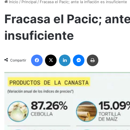
Inicio
/
Principal
/
Fracasa el Pacic; ante la inflación es insuficiente
Fracasa el Pacic; ante
insuficiente
Facebook
X
LinkedIn
Messenger
Imprimir
Compartir