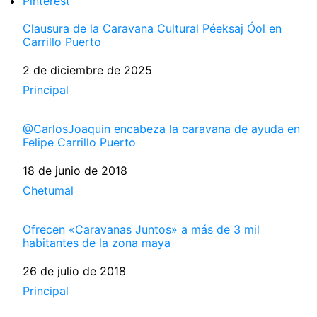
Pinterest
Clausura de la Caravana Cultural Péeksaj Óol en
Carrillo Puerto
Fecha
2 de diciembre de 2025
Respecto a
Principal
@CarlosJoaquin encabeza la caravana de ayuda en
Felipe Carrillo Puerto
Fecha
18 de junio de 2018
Respecto a
Chetumal
Ofrecen «Caravanas Juntos» a más de 3 mil
habitantes de la zona maya
Fecha
26 de julio de 2018
Respecto a
Principal