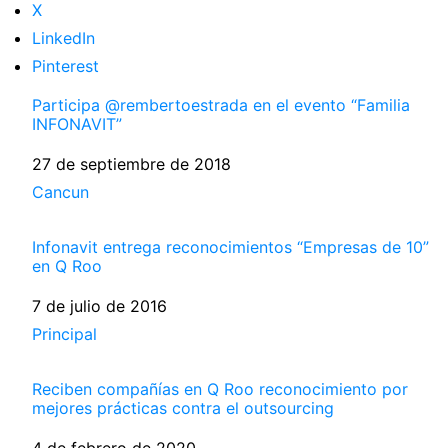
X
LinkedIn
Pinterest
Participa @rembertoestrada en el evento “Familia
INFONAVIT”
Fecha
27 de septiembre de 2018
Respecto a
Cancun
Infonavit entrega reconocimientos “Empresas de 10”
en Q Roo
Fecha
7 de julio de 2016
Respecto a
Principal
Reciben compañías en Q Roo reconocimiento por
mejores prácticas contra el outsourcing
Fecha
4 de febrero de 2020