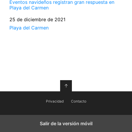
Eventos navideños registran gran respuesta en
Playa del Carmen
Fecha
25 de diciembre de 2021
Respecto a
Playa del Carmen
↑
Privacidad
Contacto
Salir de la versión móvil