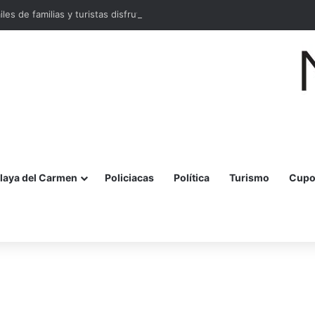
miles de familias y turistas disfrutan la Festa della Pizza en Malecón Taja
laya del Carmen
Policiacas
Política
Turismo
Cupo
r