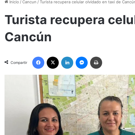
Inicio
/
Cancun
/
Turista recupera celular olvidado en taxi de Cancú
Turista recupera celu
Cancún
Facebook
X
LinkedIn
Messenger
Imprimir
Compartir