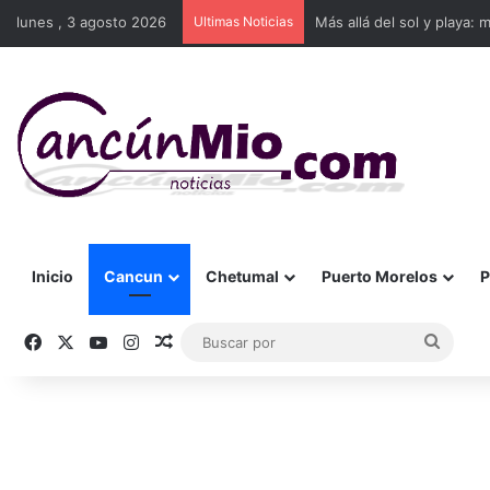
lunes , 3 agosto 2026
Ultimas Noticias
Más allá del sol y playa: 
Inicio
Cancun
Chetumal
Puerto Morelos
P
Facebook
X
YouTube
Instagram
Publicación al azar
Busca
por