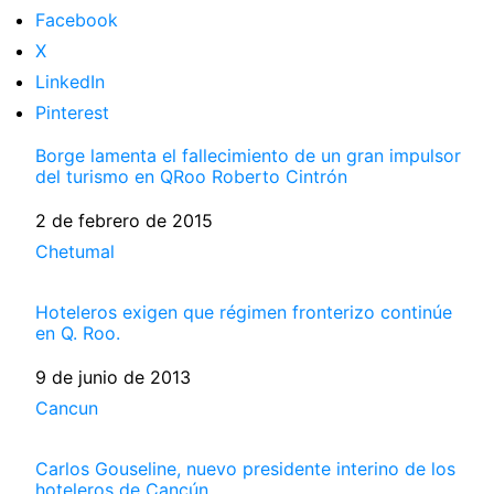
Facebook
X
LinkedIn
Pinterest
Borge lamenta el fallecimiento de un gran impulsor
del turismo en QRoo Roberto Cintrón
Fecha
2 de febrero de 2015
Respecto a
Chetumal
Hoteleros exigen que régimen fronterizo continúe
en Q. Roo.
Fecha
9 de junio de 2013
Respecto a
Cancun
Carlos Gouseline, nuevo presidente interino de los
hoteleros de Cancún