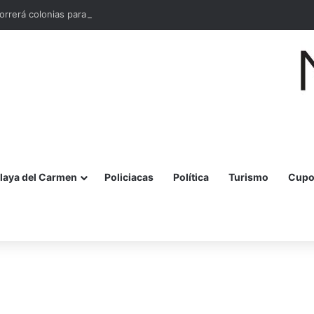
orrerá colonias para conocer necesidades en materia de seguridad
laya del Carmen
Policiacas
Política
Turismo
Cupo
r