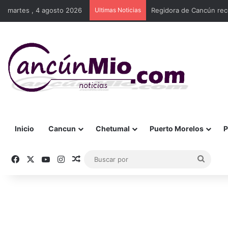
martes , 4 agosto 2026
Ultimas Noticias
Regidora de Cancún rec
Inicio
Cancun
Chetumal
Puerto Morelos
P
Facebook
X
YouTube
Instagram
Publicación al azar
Busca
por