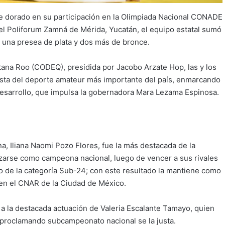
re dorado en su participación en la Olimpiada Nacional CONADE
el Poliforum Zamná de Mérida, Yucatán, el equipo estatal sumó
r una presea de plata y dos más de bronce.
tana Roo (CODEQ), presidida por Jacobo Arzate Hop, las y los
justa del deporte amateur más importante del país, enmarcando
Desarrollo, que impulsa la gobernadora Mara Lezama Espinosa.
, Iliana Naomi Pozo Flores, fue la más destacada de la
 alzarse como campeona nacional, luego de vencer a sus rivales
o de la categoría Sub-24; con este resultado la mantiene como
 en el CNAR de la Ciudad de México.
s a la destacada actuación de Valeria Escalante Tamayo, quien
nó proclamando subcampeonato nacional se la justa.