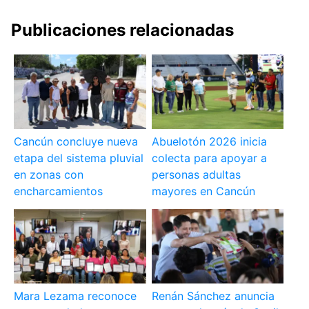
Publicaciones relacionadas
Cancún concluye nueva
Abuelotón 2026 inicia
etapa del sistema pluvial
colecta para apoyar a
en zonas con
personas adultas
encharcamientos
mayores en Cancún
Mara Lezama reconoce
Renán Sánchez anuncia