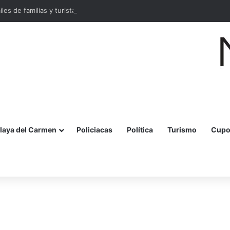
miles de familias y turistas disfrutan la Festa della Pizza en Malecón Taja
laya del Carmen
Policiacas
Política
Turismo
Cupo
r