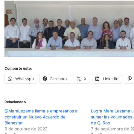
Comparte esto:
WhatsApp
Facebook
X
LinkedIn
Relacionado
@MaraLezama llama a empresarios a
Logra Mara Lezama un 
construir un Nuevo Acuerdo de
sumar las voluntades 
Bienestar
de Q. Roo
5 de octubre de 2022
7 de septiembre de 