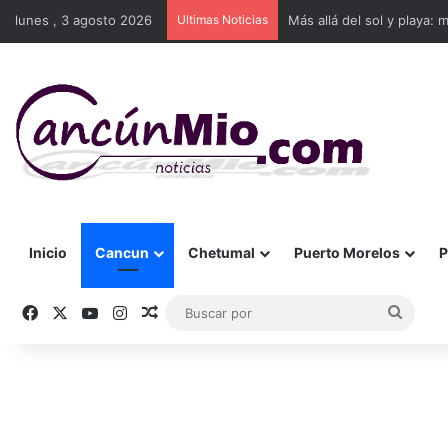
lunes , 3 agosto 2026
Ultimas Noticias
Más allá del sol y playa: 
Inicio
Cancun
Chetumal
Puerto Morelos
P
Facebook
X
YouTube
Instagram
Publicación al azar
Busca
por