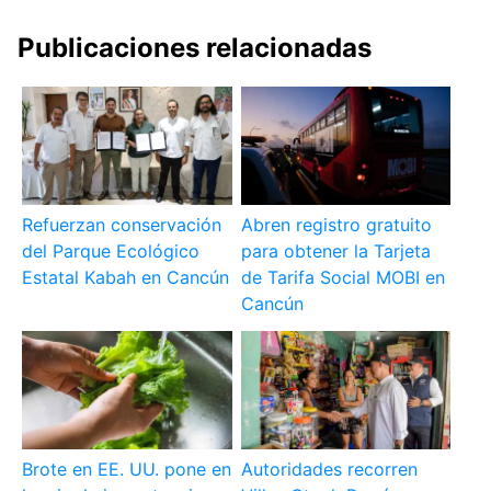
Publicaciones relacionadas
Refuerzan conservación
Abren registro gratuito
del Parque Ecológico
para obtener la Tarjeta
Estatal Kabah en Cancún
de Tarifa Social MOBI en
Cancún
Brote en EE. UU. pone en
Autoridades recorren