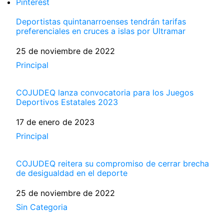
Pinterest
Deportistas quintanarroenses tendrán tarifas
preferenciales en cruces a islas por Ultramar
Fecha
25 de noviembre de 2022
Respecto a
Principal
COJUDEQ lanza convocatoria para los Juegos
Deportivos Estatales 2023
Fecha
17 de enero de 2023
Respecto a
Principal
COJUDEQ reitera su compromiso de cerrar brecha
de desigualdad en el deporte
Fecha
25 de noviembre de 2022
Respecto a
Sin Categoria