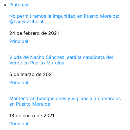
Pinterest
No permitiremos la impunidad en Puerto Morelos:
@LauFdzOficial
Fecha
24 de febrero de 2021
Respecto a
Principal
Viuda de Nacho Sánchez, será la candidata del
Verde en Puerto Morelos
Fecha
5 de marzo de 2021
Respecto a
Principal
Mantendrán fumigaciones y vigilancia a comercios
en Puerto Morelos
Fecha
18 de enero de 2021
Respecto a
Principal