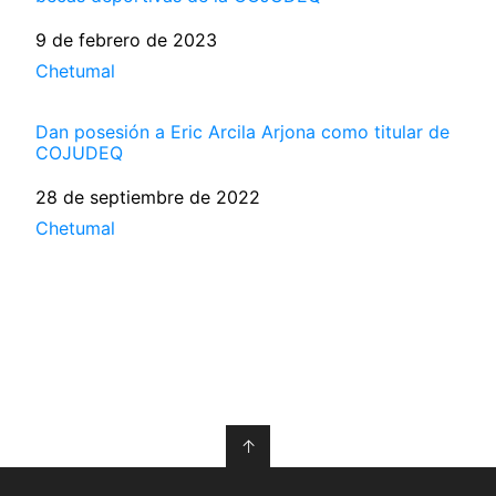
Fecha
9 de febrero de 2023
Respecto a
Chetumal
Dan posesión a Eric Arcila Arjona como titular de
COJUDEQ
Fecha
28 de septiembre de 2022
Respecto a
Chetumal
↑