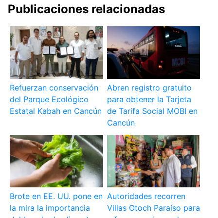
Publicaciones relacionadas
Refuerzan conservación
Abren registro gratuito
del Parque Ecológico
para obtener la Tarjeta
Estatal Kabah en Cancún
de Tarifa Social MOBI en
Cancún
Brote en EE. UU. pone en
Autoridades recorren
la mira la importancia
Villas Otoch Paraíso para