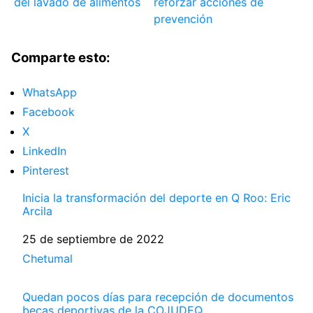
del lavado de alimentos
reforzar acciones de
prevención
Comparte esto:
WhatsApp
Facebook
X
LinkedIn
Pinterest
Inicia la transformación del deporte en Q Roo: Eric
Arcila
Fecha
25 de septiembre de 2022
Respecto a
Chetumal
Quedan pocos días para recepción de documentos
becas deportivas de la COJUDEQ