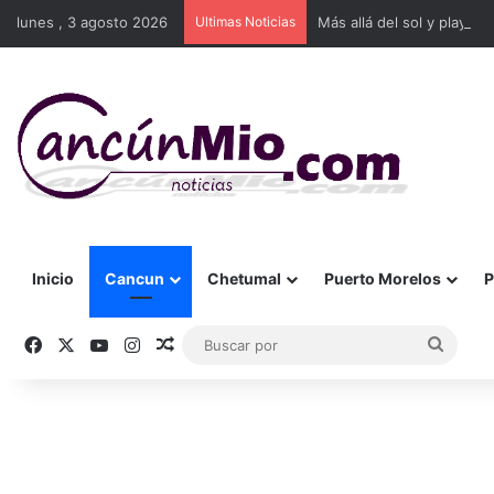
lunes , 3 agosto 2026
Ultimas Noticias
Más allá del sol y playa: 
Inicio
Cancun
Chetumal
Puerto Morelos
P
Facebook
X
YouTube
Instagram
Publicación al azar
Busca
por