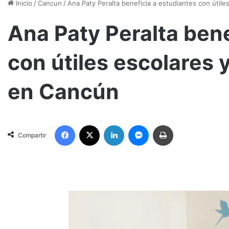
Inicio
/
Cancun
/
Ana Paty Peralta beneficia a estudiantes con útil
Ana Paty Peralta bene
con útiles escolares 
en Cancún
Facebook
X
LinkedIn
Messenger
Imprimir
Compartir