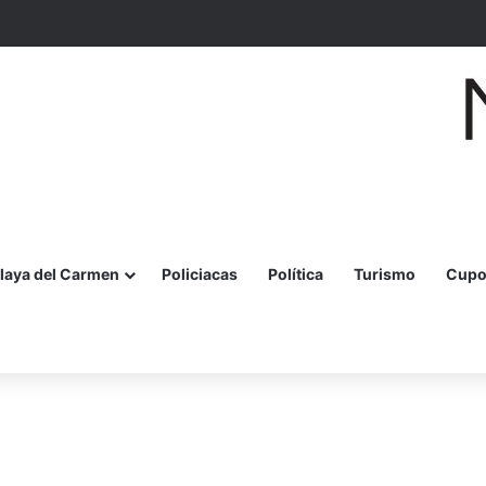
miles de familias y turistas disfrutan la Festa della Pizza en Malecón Taja
laya del Carmen
Policiacas
Política
Turismo
Cupo
r