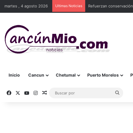
martes , 4 agosto 2026
Ultimas Noticias
Refuerzan conservación
Inicio
Cancun
Chetumal
Puerto Morelos
P
Facebook
X
YouTube
Instagram
Publicación al azar
Busca
por