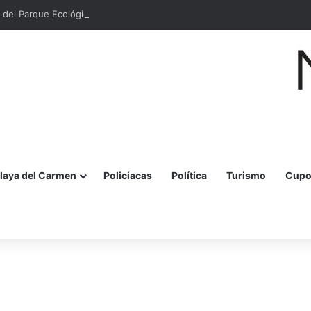
 del Parque Ecológico Estatal Kabah en Cancún
laya del Carmen
Policiacas
Política
Turismo
Cupo
r