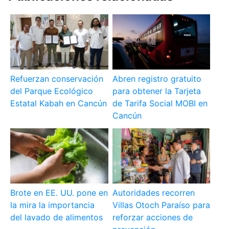
Refuerzan conservación
Abren registro gratuito
del Parque Ecológico
para obtener la Tarjeta
Estatal Kabah en Cancún
de Tarifa Social MOBI en
Cancún
Brote en EE. UU. pone en
Autoridades recorren
la mira la importancia
Villas Otoch Paraíso para
del lavado de alimentos
reforzar acciones de