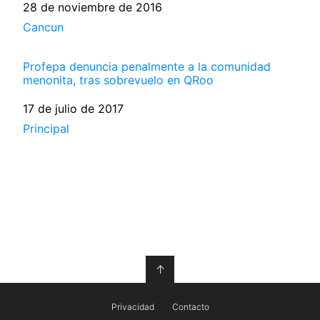
Fecha
28 de noviembre de 2016
Respecto a
Cancun
Profepa denuncia penalmente a la comunidad
menonita, tras sobrevuelo en QRoo
Fecha
17 de julio de 2017
Respecto a
Principal
↑
Privacidad
Contacto