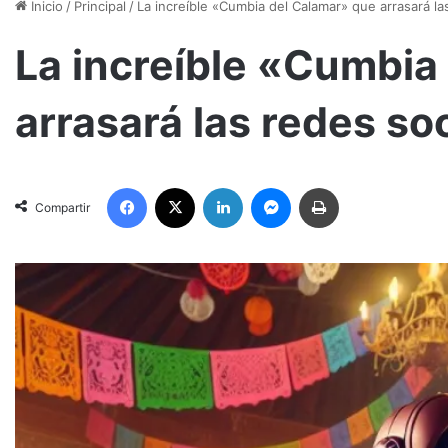
Inicio
/
Principal
/
La increíble «Cumbia del Calamar» que arrasará la
La increíble «Cumbia
arrasará las redes so
Facebook
X
LinkedIn
Messenger
Imprimir
Compartir