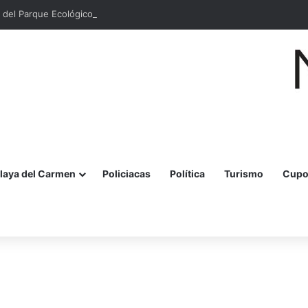
 del Parque Ecológico Estatal Kabah en Cancún
laya del Carmen
Policiacas
Política
Turismo
Cupo
r