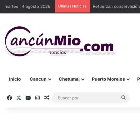
martes , 4 agosto 2026
Ultimas Noticias
Refuerzan conservación
Inicio
Cancun
Chetumal
Puerto Morelos
P
Facebook
X
YouTube
Instagram
Publicación al azar
Busca
por