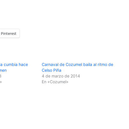
Pinterest
 la cumbia hace
Carnaval de Cozumel baila al ritmo de
rmen
Celso Piña
3
4 de marzo de 2014
»
En «Cozumel»