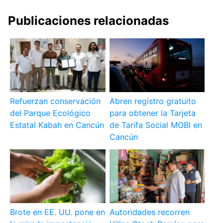
Publicaciones relacionadas
Refuerzan conservación
Abren registro gratuito
del Parque Ecológico
para obtener la Tarjeta
Estatal Kabah en Cancún
de Tarifa Social MOBI en
Cancún
Brote en EE. UU. pone en
Autoridades recorren