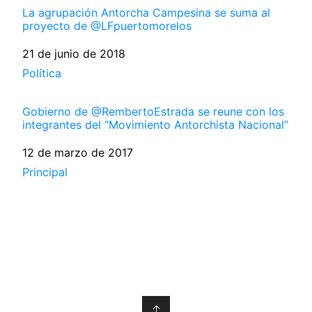
La agrupación Antorcha Campesina se suma al
proyecto de @LFpuertomorelos
Fecha
21 de junio de 2018
Respecto a
Política
Gobierno de @RembertoEstrada se reune con los
integrantes del “Movimiento Antorchista Nacional”
Fecha
12 de marzo de 2017
Respecto a
Principal
↑