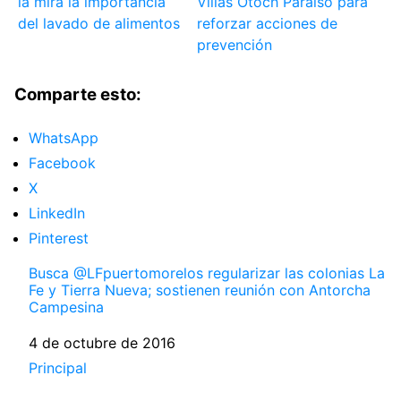
la mira la importancia
Villas Otoch Paraíso para
del lavado de alimentos
reforzar acciones de
prevención
Comparte esto:
WhatsApp
Facebook
X
LinkedIn
Pinterest
Busca @LFpuertomorelos regularizar las colonias La
Fe y Tierra Nueva; sostienen reunión con Antorcha
Campesina
Fecha
4 de octubre de 2016
Respecto a
Principal