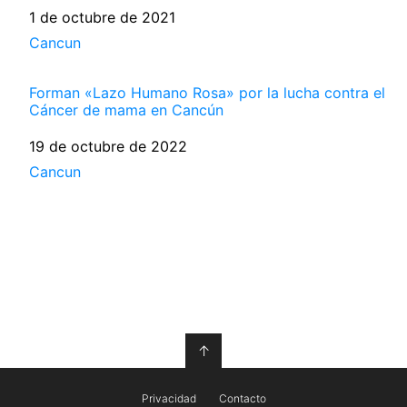
Fecha
1 de octubre de 2021
Respecto a
Cancun
Forman «Lazo Humano Rosa» por la lucha contra el
Cáncer de mama en Cancún
Fecha
19 de octubre de 2022
Respecto a
Cancun
↑
Privacidad
Contacto