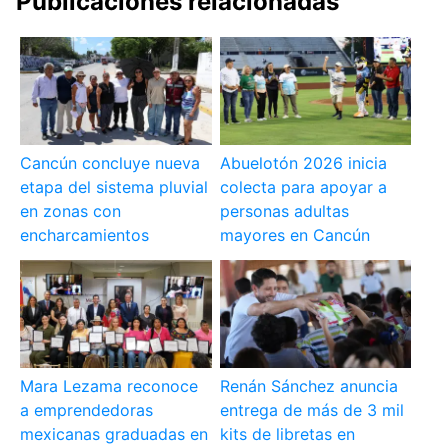
Publicaciones relacionadas
Cancún concluye nueva
Abuelotón 2026 inicia
etapa del sistema pluvial
colecta para apoyar a
en zonas con
personas adultas
encharcamientos
mayores en Cancún
Mara Lezama reconoce
Renán Sánchez anuncia
a emprendedoras
entrega de más de 3 mil
mexicanas graduadas en
kits de libretas en