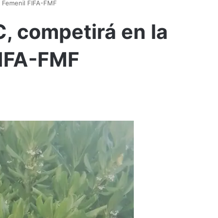
a Femenil FIFA-FMF
, competirá en la
FIFA-FMF