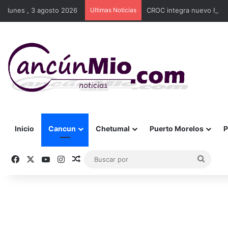
lunes , 3 agosto 2026
Ultimas Noticias
CROC integra nuevo Frent
Inicio
Cancun
Chetumal
Puerto Morelos
P
Facebook
X
YouTube
Instagram
Publicación al azar
Busca
por