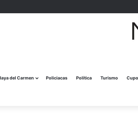
e Juvenil Sindicalista en la Sección 35 de Cancún
laya del Carmen
Policiacas
Política
Turismo
Cupo
r