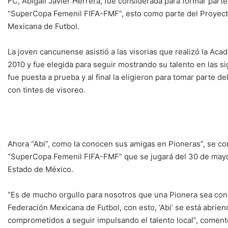
FC, Abigail Javier Herrera, fue considerada para formar parte 
“SuperCopa Femenil FIFA-FMF”, esto como parte del Proyecto
Mexicana de Futbol.
La joven cancunense asistió a las visorias que realizó la Ac
2010 y fue elegida para seguir mostrando su talento en las s
fue puesta a prueba y al final la eligieron para tomar parte 
con tintes de visoreo.
Ahora “Abi”, como la conocen sus amigas en Pioneras”, se con
“SuperCopa Femenil FIFA-FMF” que se jugará del 30 de mayo a
Estado de México.
“Es de mucho orgullo para nosotros que una Pionera sea con
Federación Mexicana de Futbol, con esto, ‘Abi’ se está abri
comprometidos a seguir impulsando el talento local”, coment