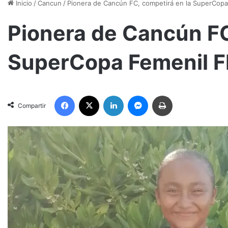
Inicio
/
Cancun
/
Pionera de Cancún FC, competirá en la SuperCop
Pionera de Cancún FC
SuperCopa Femenil 
Facebook
X
LinkedIn
Messenger
Imprimir
Compartir