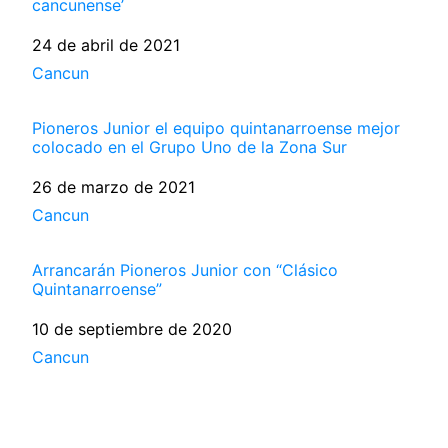
cancunense’
Fecha
24 de abril de 2021
Respecto a
Cancun
Pioneros Junior el equipo quintanarroense mejor
colocado en el Grupo Uno de la Zona Sur
Fecha
26 de marzo de 2021
Respecto a
Cancun
Arrancarán Pioneros Junior con “Clásico
Quintanarroense”
Fecha
10 de septiembre de 2020
Respecto a
Cancun