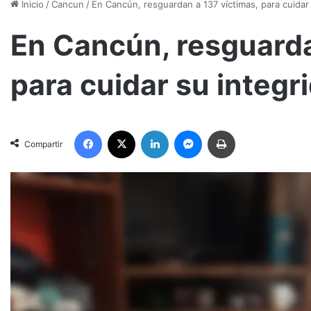
Inicio
/
Cancun
/
En Cancún, resguardan a 137 víctimas, para cuidar 
En Cancún, resguarda
para cuidar su integri
Facebook
X
LinkedIn
Messenger
Imprimir
Compartir