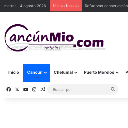
martes , 4 agosto 2026
Ultimas Noticias
Refuerzan conservación
Inicio
Cancun
Chetumal
Puerto Morelos
P
Facebook
X
YouTube
Instagram
Publicación al azar
Busca
por