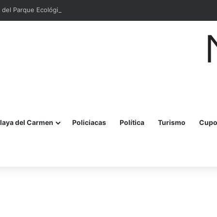
 del Parque Ecológico Estatal Kabah en Cancún
laya del Carmen
Policiacas
Política
Turismo
Cupo
r