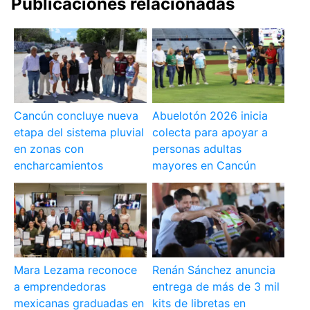
Publicaciones relacionadas
Cancún concluye nueva
Abuelotón 2026 inicia
etapa del sistema pluvial
colecta para apoyar a
en zonas con
personas adultas
encharcamientos
mayores en Cancún
Mara Lezama reconoce
Renán Sánchez anuncia
a emprendedoras
entrega de más de 3 mil
mexicanas graduadas en
kits de libretas en