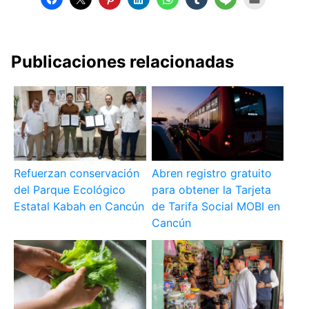
Publicaciones relacionadas
Refuerzan conservación
Abren registro gratuito
del Parque Ecológico
para obtener la Tarjeta
Estatal Kabah en Cancún
de Tarifa Social MOBI en
Cancún