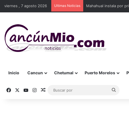
viernes , 7 agosto 2026
Ultimas Noticias
Mahahual instala por p
Inicio
Cancun
Chetumal
Puerto Morelos
P
Facebook
X
YouTube
Instagram
Publicación al azar
Busca
por