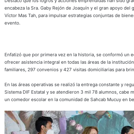
Destacó que los logros y acciones emprendidas han sido graci
encabeza la Sra. Gaby Rejón de Joaquín y el gran apoyo del 
Víctor Mas Tah, para impulsar estrategias conjuntas de biene
evento.
Enfatizó que por primera vez en la historia, se conformó un 
ofrecer asistencia integral en todas las áreas de la institució
familiares, 297 convenios y 427 visitas domiciliarias para bri
En las áreas operativas se realizó la entrega constante y re
Sistema DIF Estatal y se atendieron 3 mil 78 alumnos, cabe me
un comedor escolar en la comunidad de Sahcab Mucuy en bene