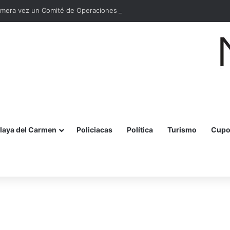
rimera vez un Comité de Operaciones en el Muelle de Pescadores
laya del Carmen
Policiacas
Política
Turismo
Cupo
r