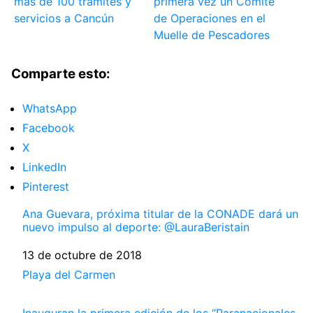
más de 100 trámites y
primera vez un Comité
servicios a Cancún
de Operaciones en el
Muelle de Pescadores
Comparte esto:
WhatsApp
Facebook
X
LinkedIn
Pinterest
Ana Guevara, próxima titular de la CONADE dará un
nuevo impulso al deporte: @LauraBeristain
Fecha
13 de octubre de 2018
Respecto a
Playa del Carmen
Inauguran la primera edición de los “Paranacionales