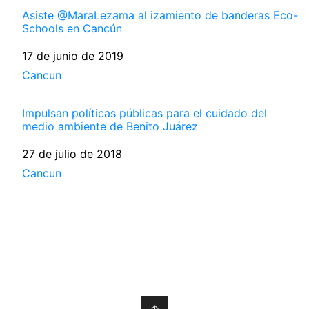
Asiste @MaraLezama al izamiento de banderas Eco-
Schools en Cancún
Fecha
17 de junio de 2019
Respecto a
Cancun
Impulsan políticas públicas para el cuidado del
medio ambiente de Benito Juárez
Fecha
27 de julio de 2018
Respecto a
Cancun
↑