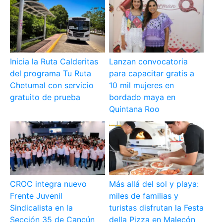
Inicia la Ruta Calderitas
Lanzan convocatoria
del programa Tu Ruta
para capacitar gratis a
Chetumal con servicio
10 mil mujeres en
gratuito de prueba
bordado maya en
Quintana Roo
CROC integra nuevo
Más allá del sol y playa:
Frente Juvenil
miles de familias y
Sindicalista en la
turistas disfrutan la Festa
Sección 35 de Cancún
della Pizza en Malecón