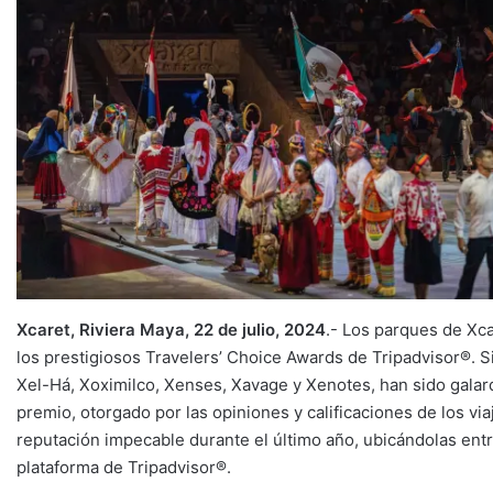
Xcaret, Riviera Maya, 22 de julio, 2024
.- Los parques de Xc
los prestigiosos Travelers’ Choice Awards de Tripadvisor®. S
Xel-Há, Xoximilco, Xenses, Xavage y Xenotes, han sido galar
premio, otorgado por las opiniones y calificaciones de los vi
reputación impecable durante el último año, ubicándolas ent
plataforma de Tripadvisor®.