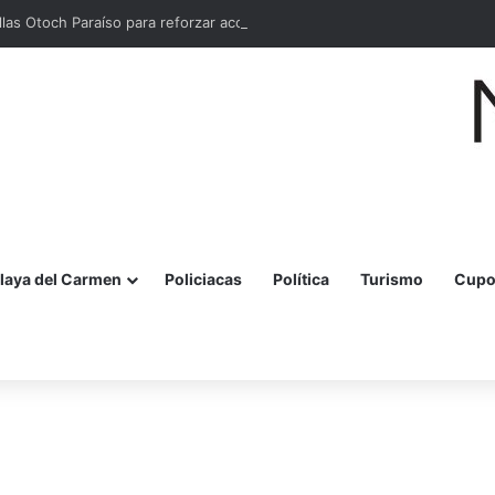
llas Otoch Paraíso para reforzar acciones de prevención
laya del Carmen
Policiacas
Política
Turismo
Cupo
r