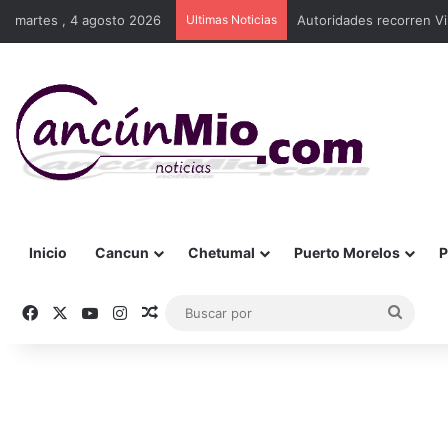
martes , 4 agosto 2026
Ultimas Noticias
Autoridades recorren Vi
Inicio
Cancun
Chetumal
Puerto Morelos
P
Facebook
X
YouTube
Instagram
Publicación al azar
Busca
por