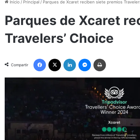
Inicio
/
Principal
/
Parques de Xcaret reciben siete premios Traveler
Parques de Xcaret re
Travelers’ Choice
Facebook
X
LinkedIn
Messenger
Imprimir
Compartir